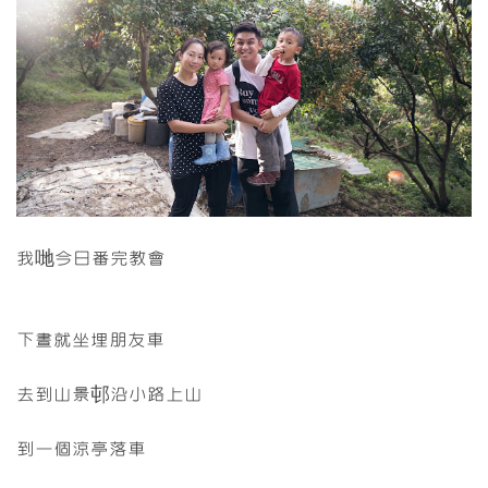
我哋今日番完教會
下晝就坐埋朋友車
去到山景邨沿小路上山
到一個涼亭落車