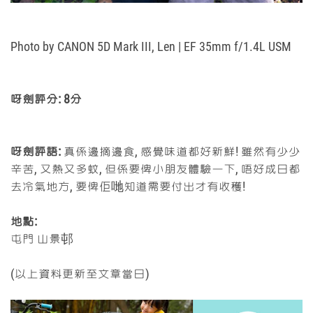
Photo by
CANON 5D Mark III,
Len
|
EF 35mm f/1.4L USM
呀劍評分:
8分
呀劍評語:
真係邊摘邊食, 感覺味道都好新鮮! 雖然有少少
辛苦, 又熱又多蚊, 但係要俾小朋友體驗一下, 唔好成日都
去冷氣地方, 要俾佢哋知道需要付出才有收穫!
地點:
屯門 山景邨
(以上資料更新至文章當日)