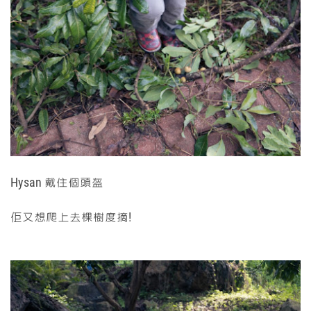
Hysan 戴住個頭盔
佢又想爬上去棵樹度摘!