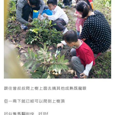
跟住曾叔叔爬上樹上面去摘其他成熟既龍眼
佢一兩下就已經可以爬到上樹頂
好似隻馬騮咁快...好勁!