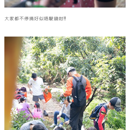
大家都不停摘好似唔駛錢咁!!