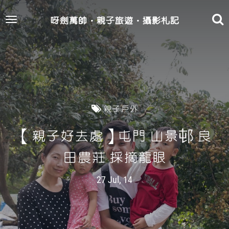
呀劍萬帥‧親子旅遊‧攝影札記
Toggle
navigation
親子戶外
【親子好去處】屯門 山景邨 良
田農莊 採摘龍眼
27 Jul, 14