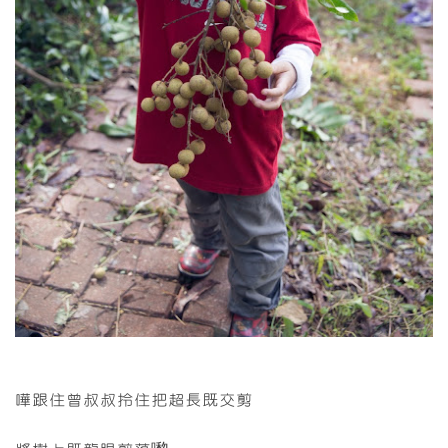
嘩跟住曾叔叔拎住把超長既交剪