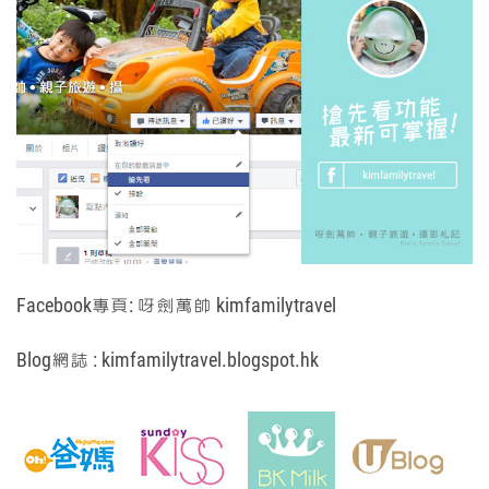
Facebook專頁:
呀劍萬帥 kimfamilytravel
Blog網誌 :
kimfamilytravel.blogspot.hk