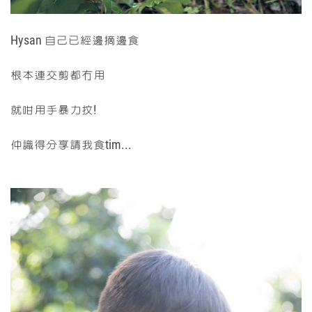
Hysan 自己已經邊摘邊食
根本連交剪都冇用
就咁用手暴力抆!
仲識得分享請我食tim...