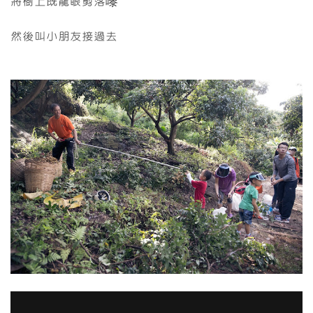
將樹上既龍眼剪落嚟
然後叫小朋友接過去