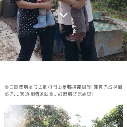
今日跟埋朋友仔去到屯門山景邨
摘龍眼呀! 嘩真係成棵樹
都係....呢頭摘嗰頭就食...好過癮好原始呀!