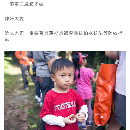
一落車已經超多蚊
仲好大隻
所以大家一定要著長薄衫長褲帶定蚊怕水蚊貼等防蚊措
施