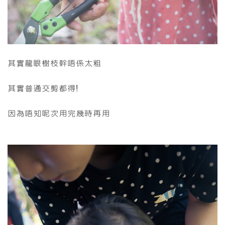
其實龍眼樹枝幹唔係太粗
其實普通交剪都得!
因為唔知呢次用完幾時再用