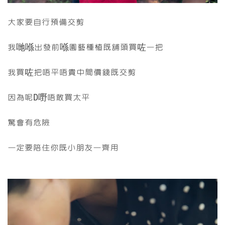
大家要自行預備交剪
我哋喺出發前喺園藝種植既舖頭買咗一把
我買咗把唔平唔貴中間價錢既交剪
因為呢D嘢唔敢買太平
驚會有危險
一定要陪住你既小朋友一齊用