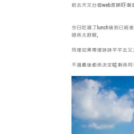
前去天文台個web度睇吓潮
今日吃過了lunch後到已經
唔係太舒服,
同埋如果帶埋妹妹芊芊去又太
不過最後都係決定咗剩係同哥