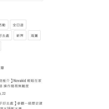
活動
全日遊
好去處
新界
海灘
文章
推介】Novakid 輕鬆在家
語 操作簡易無難度
p, 22
子好去處】參觀一級歷史建
前深水埗配水庫