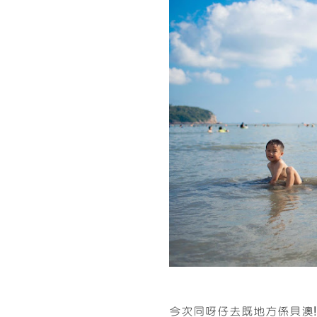
今次同呀仔去既地方係貝澳