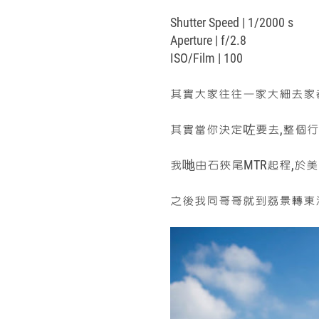
Shutter Speed | 1/2000 s
Aperture | f/2.8
ISO/Film | 100
其實大家往往一家大細去家
其實當你決定咗要去,整個行
我哋由石狹尾MTR起程,於美孚
之後我同哥哥就到荔景轉東涌