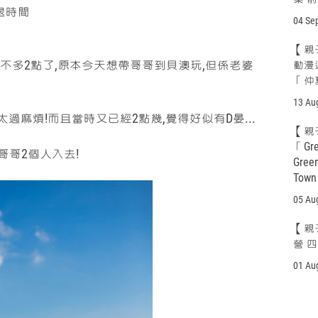
退時間
04 Se
【親
差不多2點了,原本今天想帶哥哥到貝澳玩,但係老婆
動漫
「仲
13 Au
過麻煩!而且當時又已經2點幾,覺得好似有D晏...
【親子
「Gr
哥2個人入去!
Gree
Tow
05 Au
【親
營 
01 Au