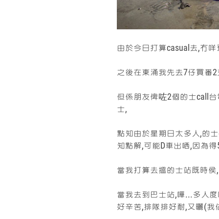
由於今日打算casual去,
之後在東涌我先去7仔買番2
但係朋友俾咗2個的士call
士,
點知由於星期日太多人,的士c
知點解,可能D車出哂,因為得
當我打算去搵的士站既時侯,
當我去到巴士站,嘩...多人
好辛苦,排隊排好耐,又曬(我估