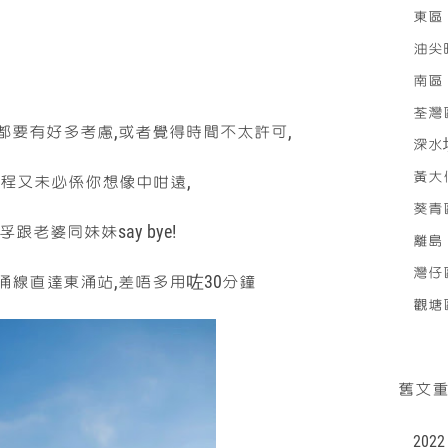
東區
油尖
南區
荃灣
都要有好多考慮,或者覺得時間不太許可,
深水
黃大
程又未必係你想像中咁遠,
葵青
跟老婆同妹妹say bye!
離島
灣仔
線直達東涌站,差唔多用咗30分鐘
觀塘
舊文
2022