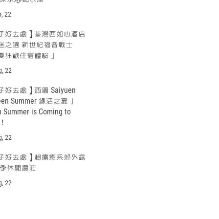
p, 22
子好去處】荃灣西如心酒店
迷之選 新世紀福音戰士
夏狂歡住宿體驗」
g, 22
好去處】西園 Saiyuen
een Summer 綠活之夏」
n Summer is Coming to
n！
g, 22
子好去處】超療癒系郊外露
四季休閒農莊
g, 22