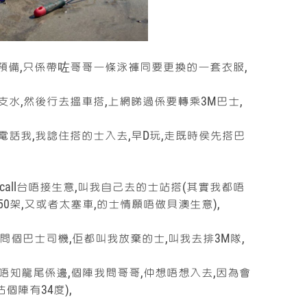
冇咩預備,只係帶咗哥哥一條泳褲同要更換的一套衣服,
支水,然後行去搵車搭,上網睇過係要轉乘3M巴士,
台電話我,我諗住搭的士入去,早D玩,走既時侯先搭巴
all台唔接生意,叫我自己去的士站搭(其實我都唔
50架,又或者太塞車,的士情願唔做貝澳生意),
問個巴士司機,佢都叫我放棄的士,叫我去排3M隊,
度唔知龍尾係邊,個陣我問哥哥,仲想唔想入去,因為會
個陣有34度),