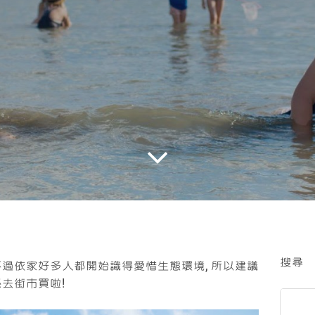
搜尋
不過依家好多人都開始識得愛惜生態環境, 所以建議
係去街巿買啦!