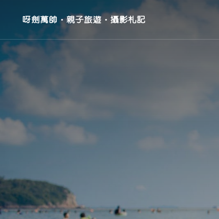
呀劍萬帥‧親子旅遊‧攝影札記