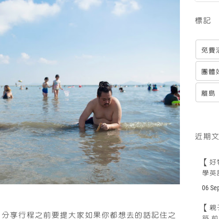
標記
免費
團體
離島
近期
【好物
學英
06 Se
【親
! 分享行程之前要提大家如果你都想去的話記住之
築 