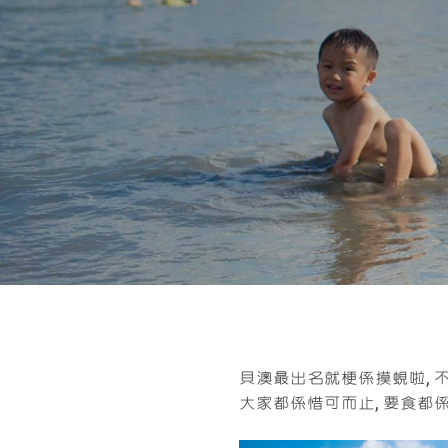
貝澳最出名就梗係摸蜆啦, 
大家都係惜可而止, 要食都