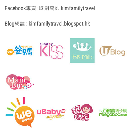
Facebook專頁:
呀劍萬帥 kimfamilytravel
Blog網誌 :
kimfamilytravel.blogspot.hk