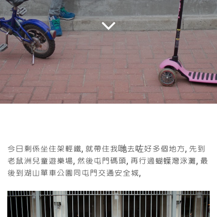
今日剩係坐住架輕鐵, 就帶住我哋去咗好多個地方,
先到
老鼠洲兒童遊樂場, 然後屯門碼頭, 再行過蝴蠂灣泳灘, 最
後到湖山單車公園同屯門交通安全城,