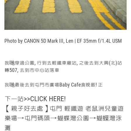
Photo by
CANON 5D Mark III, Len | EF 35mm f/1.4L USM
我哋穿過公園, 行到去輕鐵車廠站, 之後去到大興(北)站
轉507, 去到巿中心站落車
我哋最後去到屯門巿廣場Baby Cafe食晚飯! 正
下一站>>CLICK HERE!
【親子好去處】屯門 輕鐵遊 老鼠洲兒童遊
樂場→屯門碼頭→蝴蝶灣公園→蝴蠂灣泳
灘