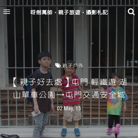
呀劍萬帥‧親子旅遊‧攝影札記
Toggle
navigation
親子戶外
【親子好去處】屯門 輕鐵遊 湖
山單車公園→屯門交通安全城
02 May, 15