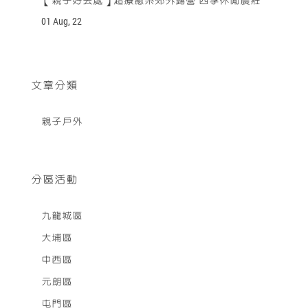
【親子好去處】超療癒系郊外露營 四季休閒農莊
01 Aug, 22
文章分類
親子戶外
分區活動
九龍城區
大埔區
中西區
元朗區
屯門區