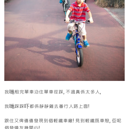
我哋租完單車沿住單車徑踩, 不過真係太多人,
我哋踩踩吓都係靜靜雞去番行人路上面!
跟住又俾僖僖發現到個輕鐵車廠! 見到輕鐵既車殼, 佢呢
個發燒友幾開心!