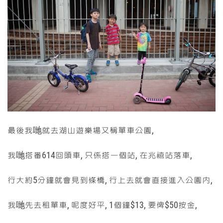
最後我哋就去湖山遊樂場又稱單車公園,
我哋搭番614回頭車, 只係搭一個站, 在兆禧站落車,
行大約5分鐘就會見到條橋, 行上去就會直接進入公園內,
我哋先去租單車, 呢度好平, 1個鐘$13, 要俾$50按金,