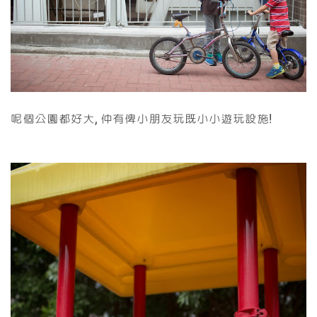
呢個公園都好大, 仲有俾小朋友玩既小小遊玩設施!