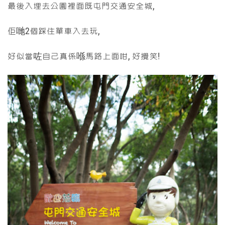
最後入埋去公園裡面既屯門交通安全城,
佢哋2個踩住單車入去玩,
好似當咗自己真係喺馬路上面咁, 好攪笑!