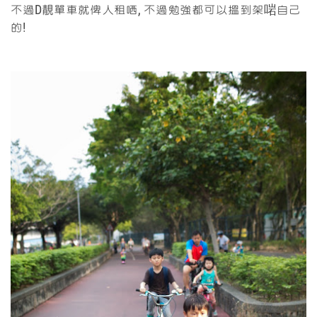
不過D靚單車就俾人租哂, 不過勉強都可以搵到架啱自己
的!