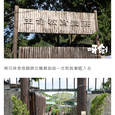
兩兄妹急急腳跟住職員姐姐一支箭就衝咗入去