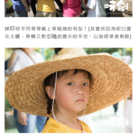
睇吓呀芊同哥哥戴上草帽幾咁有型！(其實係因為呢日實
在太曬，乘機又教佢哋話農夫咁辛苦，以後唔準食剩飯)