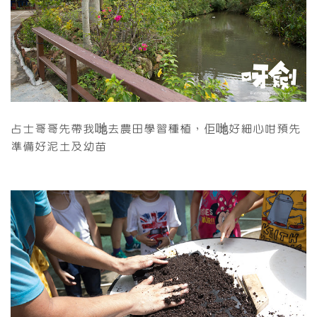
占士哥哥先帶我哋去農田學習種植，佢哋好細心咁預先
準備好泥土及幼苗