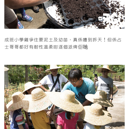
成班小學雞爭住要泥土及幼苗，真係嘈到拆天！但係占
士哥哥都好有耐性溫柔咁逐個派俾佢哋