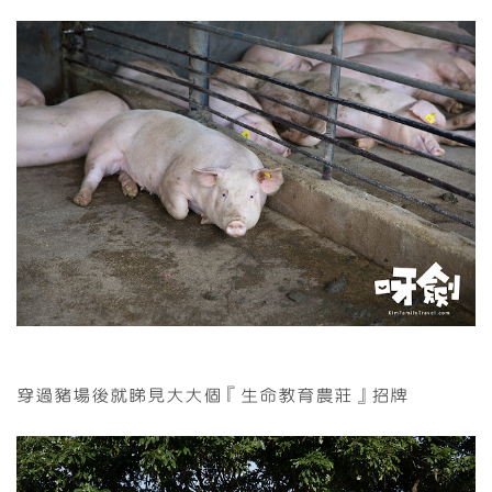
穿過豬場後就睇見大大個『生命教育農莊』招牌