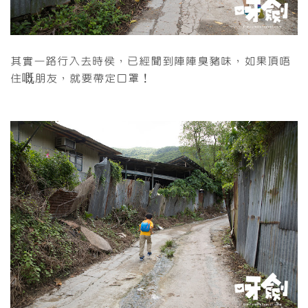
其實一路行入去時侯，已經聞到陣陣臭豬味，如果頂唔
住嘅朋友，就要帶定口罩！