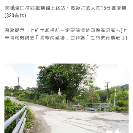
我哋當日搭西鐵到錦上路站，然後打的大約15分鐘便到
($30有找)
溫馨提示：上的士起標前一定要問清楚司機識唔識去(上
車同司機講去「馬鞍崗豬場」並非講「生命教育農莊」)