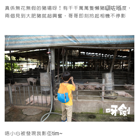
真係無花無假的豬場呀！有千千萬萬隻懶豬瞓咗喺度，
兩個見到大肥豬就超興奮，哥哥即刻拎起相機不停影
唔小心被發現我影佢tim~