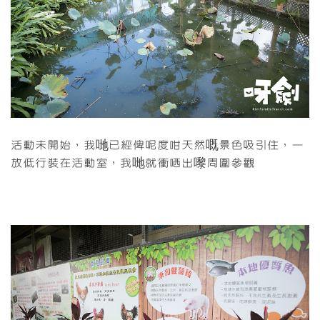
活動未開始，我哋已經俾呢度咁天然嘅景色吸引住，一
放低行裝在活動室，我哋就衝哂出嚟周圍參觀