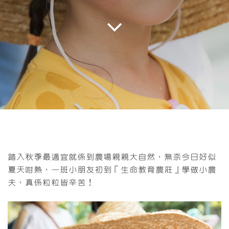
踏入秋季最適宜就係到農場親親大自然，無奈今日好似
夏天咁熱，一班小朋友初到『生命教育農莊』學做小農
夫，真係粒粒皆辛苦！