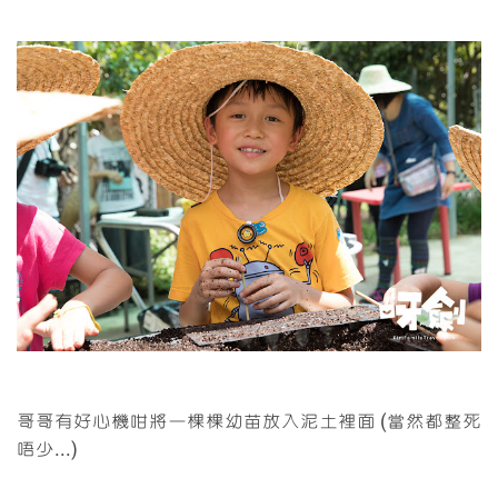
哥哥有好心機咁將一棵棵幼苗放入泥土裡面 (當然都整死
唔少...)