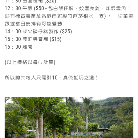
11：30
田園種植 ($20)
12：30
午飯 ($50 - 包白飯任裝、炆嘉美雞、炸銀雪魚、
炒有機蕃薯苗及香港自家製竹蔗茅根水一支) ，一切菜單
跟據當日安排有可能變動
14：00
柴火砵仔糕製作 ($25)
15：00
農莊導賞團 ($15)
16：00
離開
(以上價格以每位計算)
所以總共每人只需$110，真係抵玩之選！