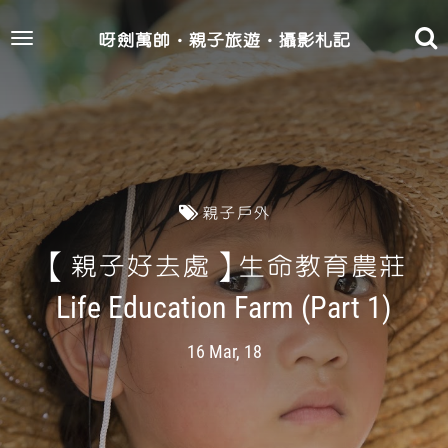
呀劍萬帥‧親子旅遊‧攝影札記
Toggle
navigation
親子戶外
【親子好去處】生命教育農莊
Life Education Farm (Part 1)
16 Mar, 18