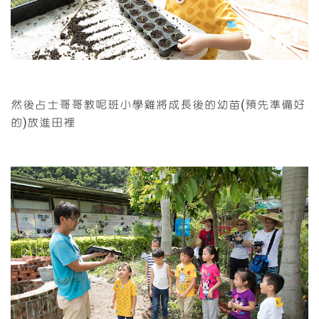
然後占士哥哥教呢班小學雞將成長後的幼苗(預先準備好
的)放進田裡