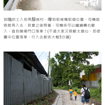
我哋的士入到馬𩣑崗村，嚟到呢條橋呢個位置，司機就
唔敢再入去，其實之後問番，司機係可以繼續轉右駛
入，直到豬場門口落車！(不過大家又唔駛太擔心，即使
圖中位置落車，行入去都係大概5分鐘)