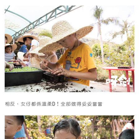
相反，女仔都係溫柔D！全部做得妥妥當當