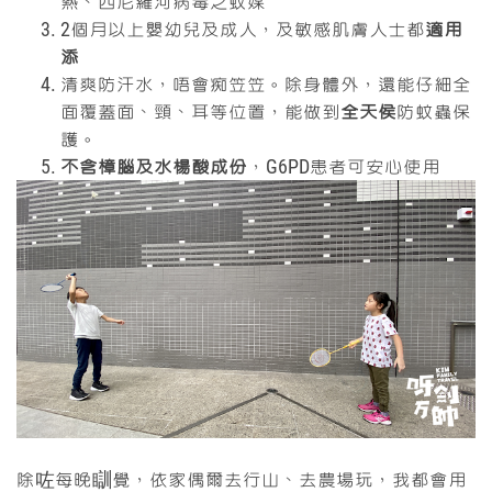
熱、西尼羅河病毒之蚊媒
2個月以上嬰幼兒及成人，及敏感肌膚人士都
適用
添
清爽防汗水，唔會痴笠笠。除身體外，還能仔細全
面覆蓋面、頸、耳等位置，能做到
全
天侯
防蚊蟲保
護。
不含樟腦及水楊酸成份
，G6PD患者可安心使用
除咗每晚瞓覺，依家偶爾去行山、去農場玩，我都會用