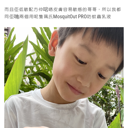
而且佢低敏配方仲啱哂皮膚容易敏感的哥哥，所以我都
同佢哋兩個用呢隻珮氏MosquitOut PRO防蚊蟲乳液