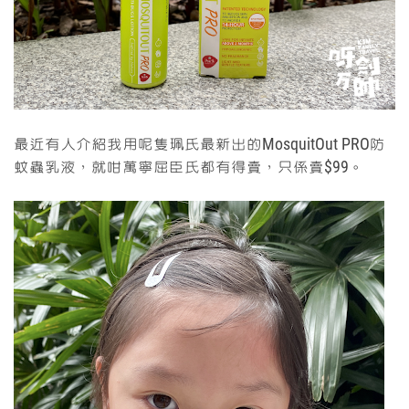
最近有人介紹我用呢隻珮氏最新出的MosquitOut PRO防
蚊蟲乳液，就咁萬寧屈臣氏都有得賣，只係賣$99。