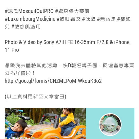
#珮氏MosquitOutPRO #盧森堡大藥廠
#LuxembourgMedicine #蚊叮蟲咬 #低敏 #無香味 #嬰幼
兒 #敏感肌適用
Photo & Video by
Sony A7III FE 16-35mm F/2.8 & iPhone
11 Pro
想跟我去體驗其他活動
，快D報名親子團，同埋
留意專頁
公佈詳情啦！
http://goo.gl/forms/CNZMEPoMIWkouK8o2
(以上資料更新至文章當日)