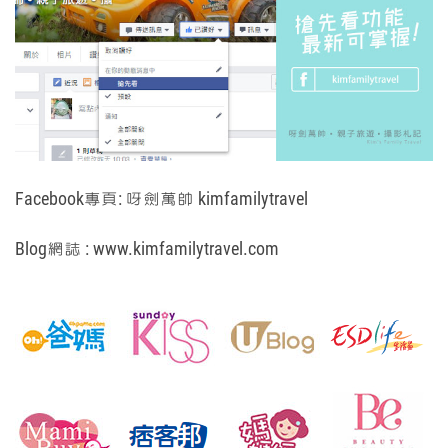
Facebook專頁:
呀劍萬帥 kimfamilytravel
Blog網誌 :
www.kimfamilytravel.com