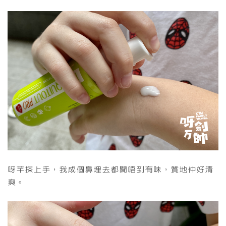
呀芊搽上手，我成個鼻埋去都聞唔到有味，質地仲好清
爽。