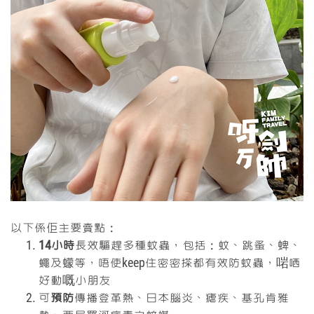
以下係佢主要賣點：
14小時
長效驅趕多種蚊蟲，包括：蚊、跳蚤、蜱、
蠅及蠓等，唔使keep住密密搽都有效防蚊蟲，啱哂
好動嘅小朋友
可
預防
傳播登革熱、日本腦炎、瘧疾、基孔肯雅