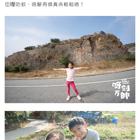
佢嚟防蚊，唔駛再煩真係輕鬆哂！