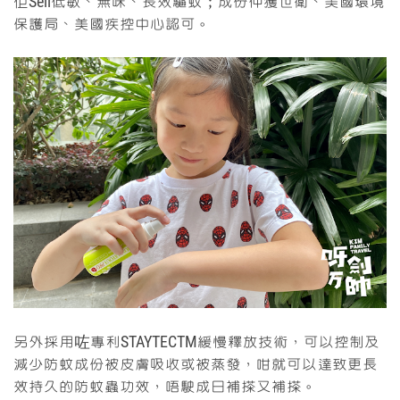
佢Sell低敏、無味、長效驅蚊；成份仲獲世衛、美國環境
保護局、美國疾控中心認可。
另外採用咗專利STAYTECTM緩慢釋放技術，可以控制及
減少防蚊成份被皮膚吸收或被蒸發，咁就可以達致更長
效持久的防蚊蟲功效，唔駛成日補搽又補搽。