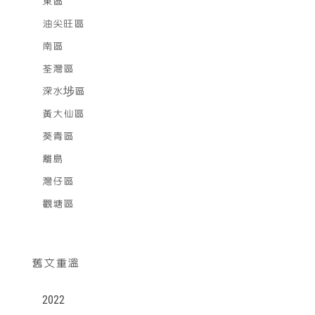
東區
油尖旺區
南區
荃灣區
深水埗區
黃大仙區
葵青區
離島
灣仔區
觀塘區
舊文重溫
2022