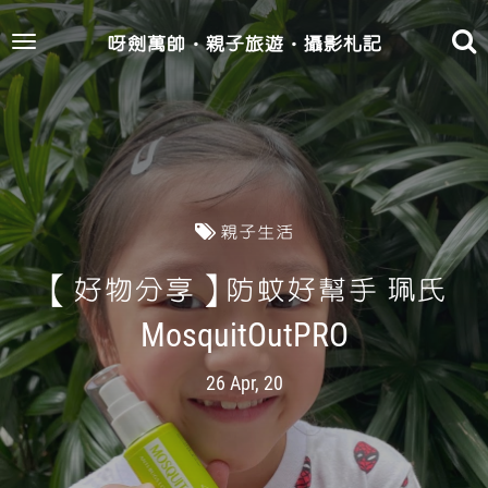
呀劍萬帥‧親子旅遊‧攝影札記
Toggle
navigation
親子生活
【好物分享】防蚊好幫手 珮氏
MosquitOutPRO
26 Apr, 20