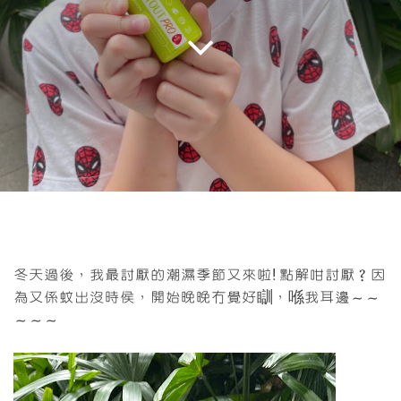
冬天過後，我最討厭的潮濕季節又來啦! 點解咁討厭？因
為又係蚊出沒時侯，開始晚晚冇覺好瞓，喺我耳邊～～
～～～