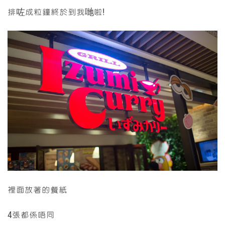
排咗成粒鐘終於到我哋啦!
裡面放著的餐紙
4張都係唔同