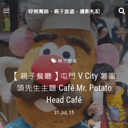
呀劍萬帥‧親子旅遊‧攝影札記
Toggle
navigation
親子飲食
【親子餐廳】屯門 V City 薯蛋
頭先生主題 Café Mr. Potato
Head Café
31 Jul, 15