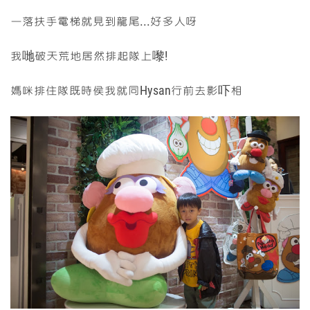
一落扶手電梯就見到龍尾...好多人呀
我哋破天荒地居然排起隊上嚟!
媽咪排住隊既時侯我就同Hysan行前去影吓相