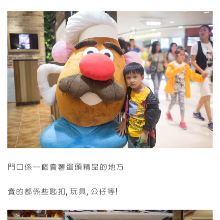
門口係一個賣薯蛋頭精品的地方
賣的都係些匙扣, 玩具, 公仔等!