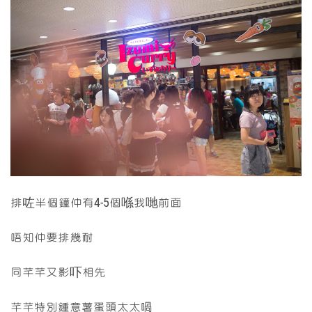
排咗半個鐘仲有4-5個喺我哋前面
唔知仲要排幾耐
同芊芊又影吓相先
芊芊特別鍾意薯蛋頭太太喎