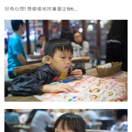
好有心思! 想偷偷地拎番屋企tim...