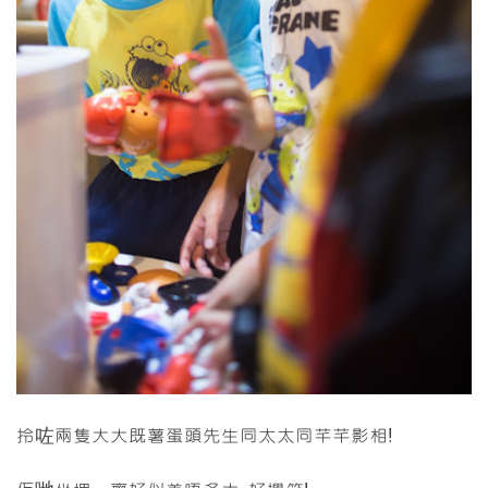
拎咗兩隻大大既薯蛋頭先生同太太同芊芊影相!