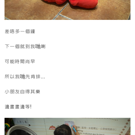
差唔多一個鐘
下一個就到我哋喇
可能時間尚早
所以我哋先肯排...
小朋友自得其樂
邊畫畫邊等!