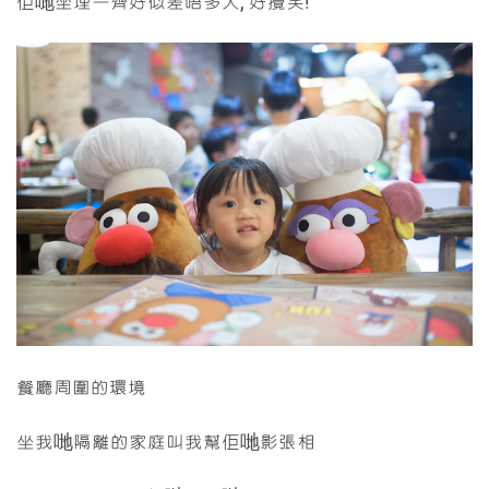
佢哋坐埋一齊好似差唔多大, 好攪笑!
餐廳周圍的環境
坐我哋隔離的家庭叫我幫佢哋影張相