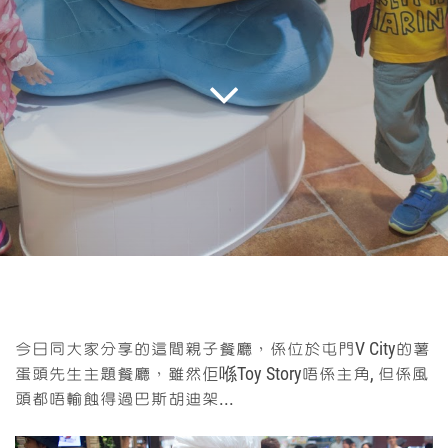
今日同大家分享的這間親子餐廳，
係位於屯門V City的薯
蛋頭先生主題餐廳，
雖然佢喺Toy Story唔係主角,
但係風
頭都唔輸蝕得過巴斯胡迪架...