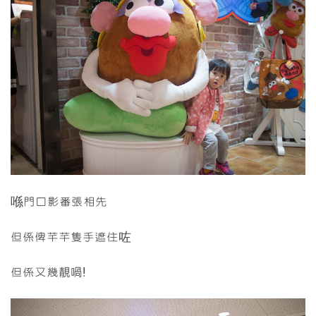
喺門口影番張相先
但係俾芊芊隻手遮住咗
但係又幾靚喎!