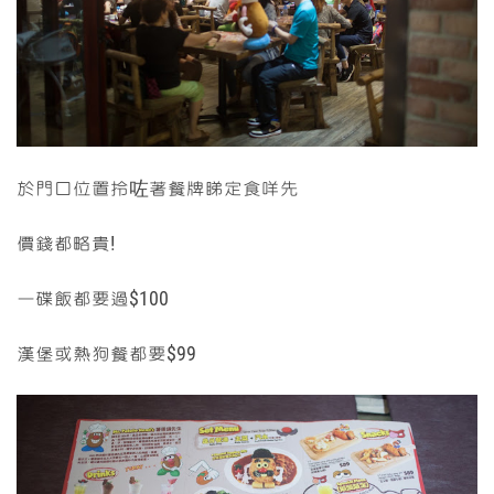
於門口位置拎咗著餐牌睇定食咩先
價錢都略貴!
一碟飯都要過$100
漢堡或熱狗餐都要$99