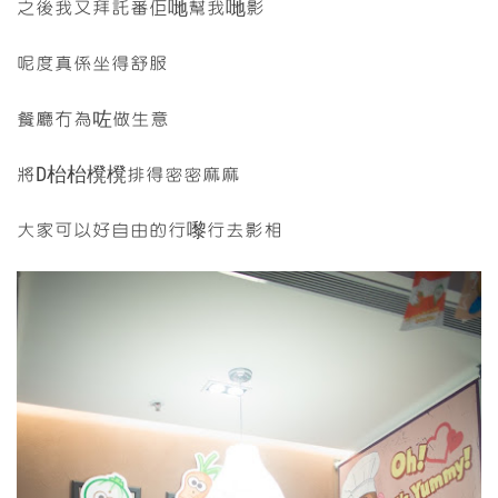
之後我又拜託番佢哋幫我哋影
呢度真係坐得舒服
餐廳冇為咗做生意
將D枱枱櫈櫈排得密密麻麻
大家可以好自由的行嚟行去影相