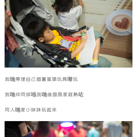
我哋帶埋自己個薯蛋頭玩具嚟玩
我哋仲同排喺我哋後面既家庭熟咗
同人哋家小妹妹玩起來