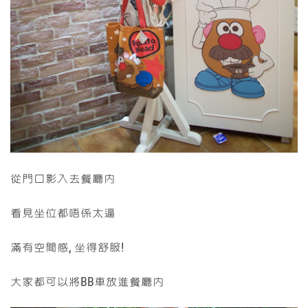
從門口影入去餐廳內
看見坐位都唔係太逼
滿有空間感, 坐得舒服!
大家都可以將BB車放進餐廳內