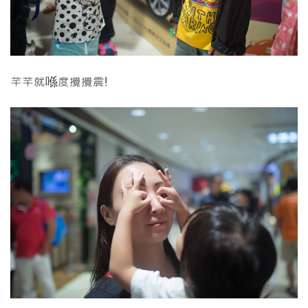
芊芊就喺度攪攪震!