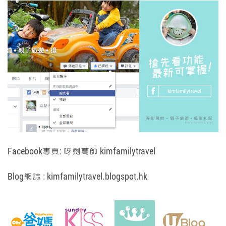
Facebook專頁:
呀劍萬帥 kimfamilytravel
Blog網誌 :
kimfamilytravel.blogspot.hk