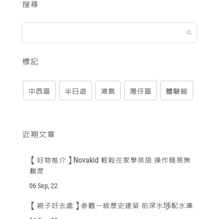
搜尋
標記
中西區
半日遊
港島
灣仔區
體驗館
近期文章
【好物推介】Novakid 輕鬆在家學英語 操作簡易無
難度
06 Sep, 22
【親子好去處】參觀一級歷史建築 前深水埗配水庫