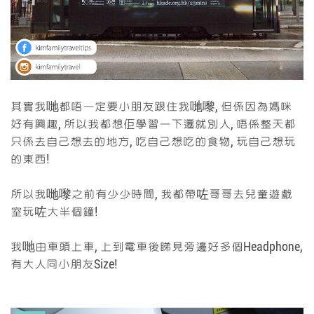
其實我哋都唔一定要小朋友跟住我哋嚟, 但係因為媽咪
好有興趣, 所以我都想佢學習一下遷就別人, 唔係整天都
只係去自己想去的地方, 吃自己想吃的食物, 玩自己想玩
的東西!
所以我哋嚟之前有少少時間, 我都帶咗哥哥去兒童遊戲
室玩咗大半個鐘!
我哋由車頭上車, 上到電車後睇見旁邊好多個Headphone,
有大人同小朋友Size!