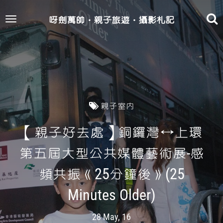
呀劍萬帥‧親子旅遊‧攝影札記
Toggle
navigation
親子室內
【親子好去處】銅鑼灣↔上環
第五屆大型公共媒體藝術展-感
頻共振《25分鐘後》(25
Minutes Older)
28 May, 16