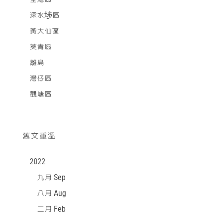
深水埗區
黃大仙區
葵青區
離島
灣仔區
觀塘區
舊文重溫
2022
九月 Sep
八月 Aug
二月 Feb