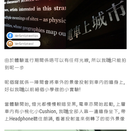
由於體驗進行期間係唔可以有任何光線, 所以我哋只能拍
到呢一步
呢個窿就係一陣間會將車外的景像投射到車內的牆身上,
好似我哋以前細個小學做的小實驗!
當體驗開始, 燈光都慢慢較暗至黑, 電車亦開始起動, 上層
車內有小梳化小Cushion, 我哋全部人靠一邊牆身坐下, 帶
上Headphone聽住朗誦, 看著投射進來倒轉了的街外景像