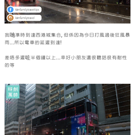
我哋準時到達西港城集合, 但係因為今日打風過後狂風暴
雨...所以電車的延遲到達!
差唔多遲咗半個鐘以上...幸好小朋友還很聽話很有耐性
的等