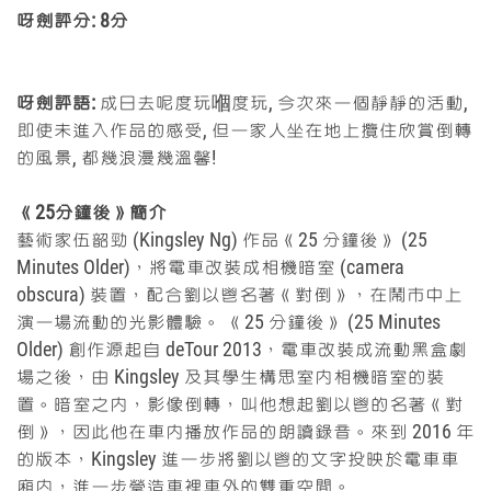
呀劍評分:
8分
呀劍評語:
成日去呢度玩嗰度玩, 今次來一個靜靜的活動,
即使未進入作品的感受, 但一家人坐在地上攬住欣賞倒轉
的風景, 都幾浪漫幾溫馨!
《25分鐘後》簡介
藝術家伍韶勁 (Kingsley Ng) 作品《25 分鐘後》 (25
Minutes Older)，將電車改裝成相機暗室 (camera
obscura) 裝置，配合劉以鬯名著《對倒》，在鬧市中上
演一場流動的光影體驗。 《25 分鐘後》 (25 Minutes
Older) 創作源起自 deTour 2013，電車改裝成流動黑盒劇
場之後，由 Kingsley 及其學生構思室內相機暗室的裝
置。暗室之內，影像倒轉，叫他想起劉以鬯的名著《對
倒》，因此他在車內播放作品的朗讀錄音。來到 2016 年
的版本，Kingsley 進一步將劉以鬯的文字投映於電車車
廂內，進一步營造車裡車外的雙重空間。