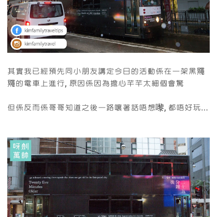
其實我已經預先同小朋友講定今日的活動係在一架黑鼆
鼆的電車上進行, 原因係因為擔心芊芊太細個會驚
但係反而係哥哥知道之後一路嚷著話唔想嚟, 都唔好玩...