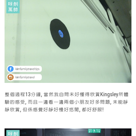
整個過程13分鐘, 當然我自問未好懂得欣賞Kingsley所體
驗的感受, 而且一邊看一邊兩個小朋友好多問題, 未能靜
靜欣賞, 但係感覺好靜好慢好悠閒, 都好舒服!