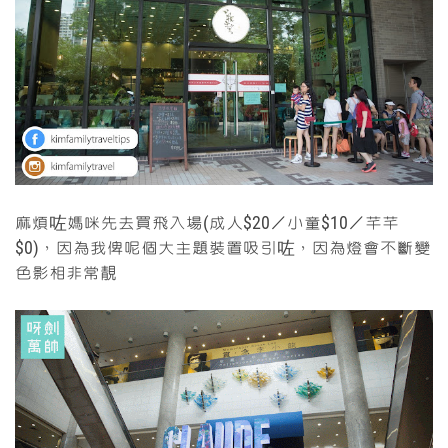
麻煩咗媽咪先去買飛入場(成人$20／小童$10／芊芊
$0)，因為我俾呢個大主題裝置吸引咗，因為燈會不斷變
色影相非常靚