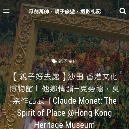
呀劍萬帥‧親子旅遊‧攝影札記
Toggle
navigation
親子室內
【親子好去處】沙田 香港文化
博物館「他鄉情韻—克勞德‧莫
奈作品展」Claude Monet: The
Spirit of Place @Hong Kong
Heritage Museum