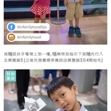
我哋搭扶手電梯上到一樓, 喺無特別指示下我哋先行入
去展覽館5 (之後先發覺順序應該由展覽館3及4開始先)