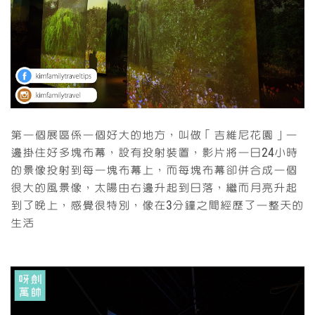
第一個展區係一個好大的地方，叫做「吉維尼花園」一
邊掛住好多塊布幕，設有投射裝置，影片將一日24小時
的景像投射到每一塊布幕上，而每塊布幕卻併合成一個
很大的風景像，太陽由右邊升起到日落，繼而月亮升起
到了晚上，感覺很特別，像在3分鐘之間經歷了一整天的
生活