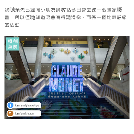
我哋預先已經同小朋友講咗話今日會去睇一個畫家嘅
畫，所以佢哋知道唔會有得瀡滑梯，而係一個比較靜態
的活動