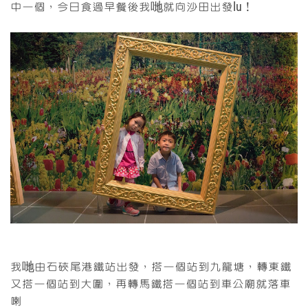
中一個，今日食過早餐後我哋就向沙田出發lu！
我哋由石硤尾港鐵站出發，搭一個站到九龍塘，轉東鐵
又搭一個站到大圍，再轉馬鐵搭一個站到車公廟就落車
喇