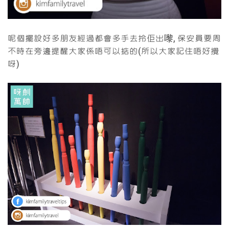
呢個擺設好多朋友經過都會多手去拎佢出嚟, 保安員要周
不時在旁邊提醒大家係唔可以掂的(所以大家記住唔好攪
呀)