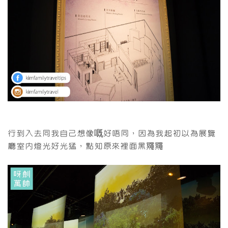
行到入去同我自己想像嘅好唔同，因為我起初以為展覽
廳室內燈光好光猛，點知原來裡面黑鼆鼆