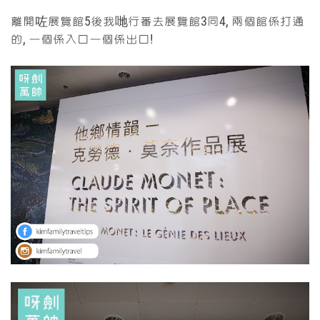
離開咗展覽館5後我哋行番去展覽館3同4, 兩個館係打通
的, 一個係入口一個係出口!