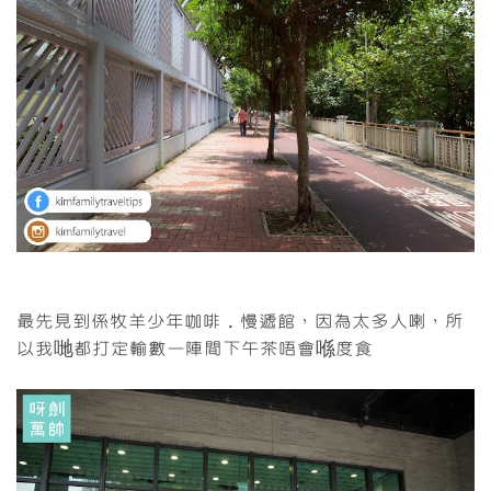
最先見到係牧羊少年咖啡．慢遞館，因為太多人喇，所
以我哋都打定輸數一陣間下午茶唔會喺度食