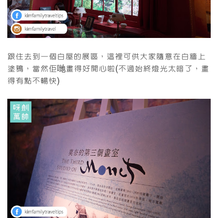
跟住去到一個白屋的展區，這裡可供大家隨意在白牆上
塗鴉，當然佢哋畫得好開心啦(不過始終燈光太暗了，畫
得有點不暢快)