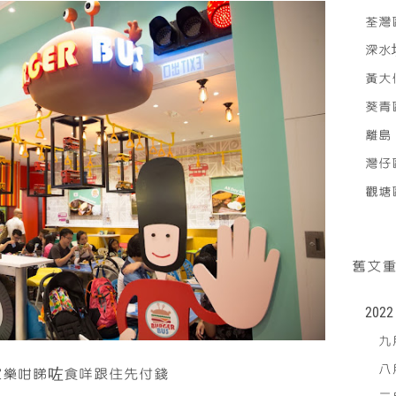
荃灣
深水
黃大
葵青
離島
灣仔
觀塘
舊文
2022
九月
八月
家樂咁睇咗食咩跟住先付錢