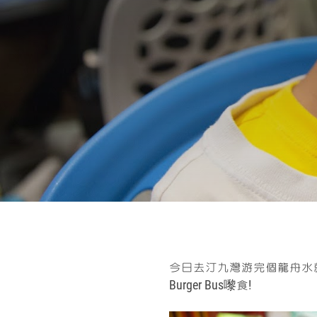
今日去汀九灣游完個龍舟水
Burger Bus嚟食!