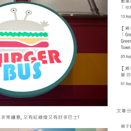
動漫
「仲
13 Au
【親子
「Gr
Gree
Tow
05 Au
【親
營 
01 Au
文章
友非常鍾意, 又有紅綠燈又有好多巴士!
親子