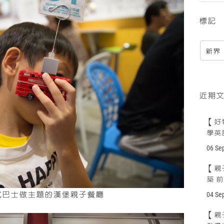
標記
新界
近期
【好物
學英
06 Se
【親
築 
倫舊式巴士做主題的漢堡親子餐廳
04 Se
【親