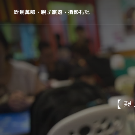
呀劍萬帥‧親子旅遊‧攝影札記
【親子