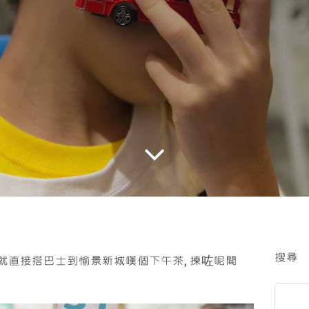
搜尋
就直接搭巴士到愉景新城嘆個下午茶, 揀咗呢間