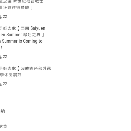
迷之選 新世紀福音戰士
夏狂歡住宿體驗」
g, 22
好去處】西園 Saiyuen
een Summer 綠活之夏」
n Summer is Coming to
n！
g, 22
子好去處】超療癒系郊外露
四季休閒農莊
g, 22
分類
飲食