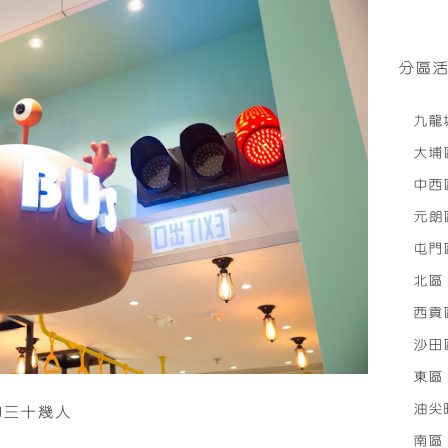
分區
九龍
大埔
中西
元朗
屯門
北區
西貢
沙田
東區
油尖
約三十幾人
南區