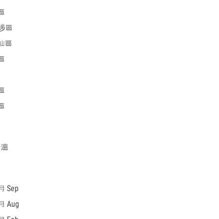
區
埗區
仙區
區
區
區
重溫
 Sep
 Aug