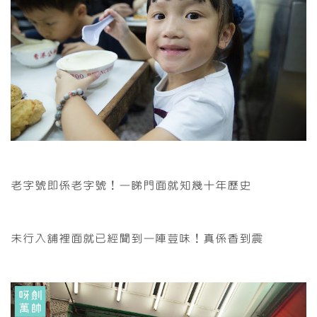
老字號即係老字號！一睇門面就知幾十年歷史
未行入舖裡面就已經聞到一陣荳味！真係香到震