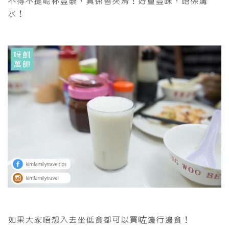
不得不提呢杯荳漿，真係香夾滑！好重荳味，唔係溝
水！
如果大家唔想入去坐低食都可以買咗邊行邊食！