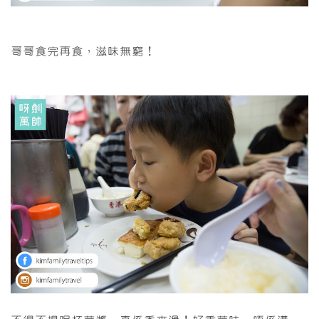
哥哥食完再食，滋味無窮！