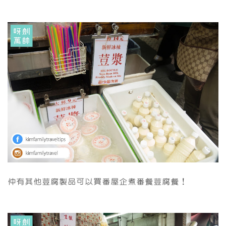
仲有其他荳腐製品可以買番屋企煮番餐荳腐餐！