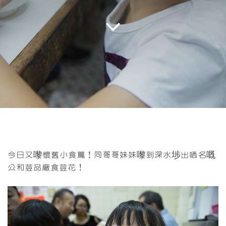
今日又嚟懷舊小食篇！同哥哥妹妹嚟到深水埗出哂名嘅
公和荳品廠食荳花！