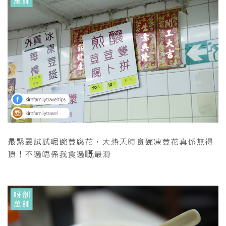
最緊要試試呢碗荳腐花，大熱天時食碗凍荳花真係無得
頂！不過唔係我食過嘅最滑