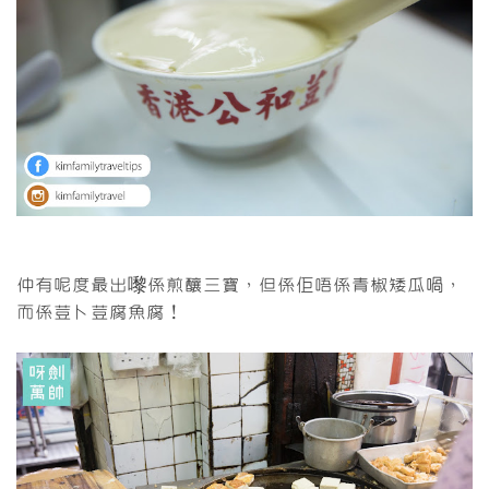
仲有呢度最出嚟係煎釀三寶，但係佢唔係青椒矮瓜喎，
而係荳卜荳腐魚腐！