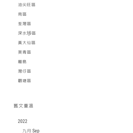
油尖旺區
南區
荃灣區
深水埗區
黃大仙區
葵青區
離島
灣仔區
觀塘區
舊文重溫
2022
九月 Sep