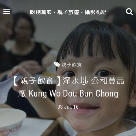
呀劍萬帥‧親子旅遊‧攝影札記
Toggle
navigation
親子飲食
【親子飲食】深水埗 公和荳品
廠 Kung Wo Dou Bun Chong
03 Jul, 16