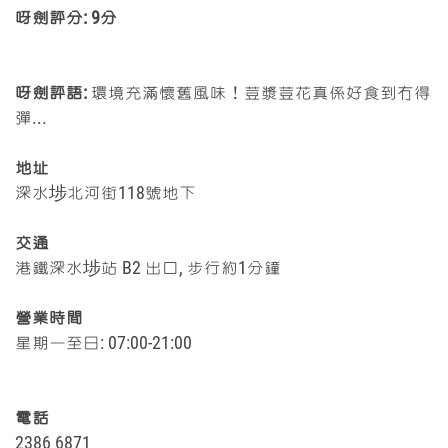
呀劍評分:
9分
呀劍評語:
環境充滿懷舊風味！荳漿荳花真係好食到冇得
彈...
地址
深水埗北河街118號地下
交通
港鐵深水埗站 B2 出口, 步行約1分鐘
營業時間
星期一至日: 07:00-21:00
電話
2386 6871